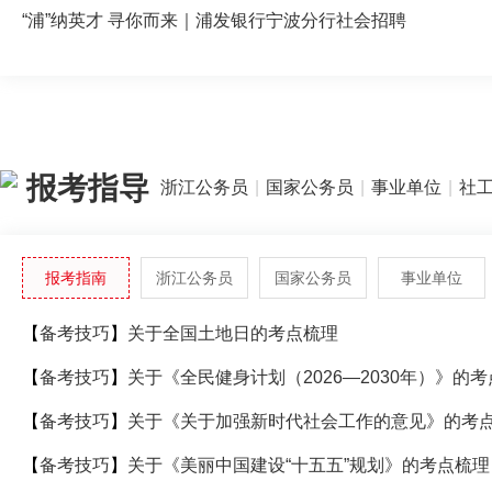
“浦”纳英才 寻你而来｜浦发银行宁波分行社会招聘
报考指导
浙江公务员
|
国家公务员
|
事业单位
|
社
报考指南
浙江公务员
国家公务员
事业单位
【
备考技巧
】
关于全国土地日的考点梳理
【
备考技巧
】
关于《全民健身计划（2026—2030年）》的
【
备考技巧
】
关于《关于加强新时代社会工作的意见》的考
【
备考技巧
】
关于《美丽中国建设“十五五”规划》的考点梳理