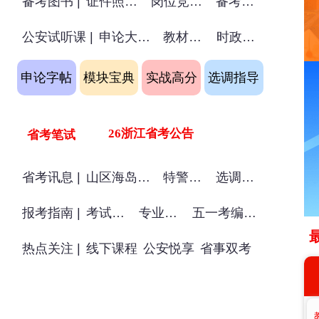
备考图书 |
证件照调整
岗位竞争比
备考指导
公安试听课 |
申论大咖班
教材试题
时政热点
申论字帖
模块宝典
实战高分
选调指导
26浙江省考公告
省考笔试
省考讯息 |
山区海岛公告
特警公告
选调公告
报考指南 |
考试大纲
专业目录
五一考编启航
热点关注 |
线下课程
公安悦享
省事双考