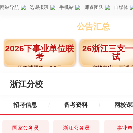
网站导航
选课报班
手机站
师资团队
自媒体
26下事考
公告汇总
2026下事业单位联
26浙江三支
考
试
历年试题集，8.8元
资格复审，面试
浙江分校
招考信息
备考资料
网校课
国家公务员
浙江公务员
事业单